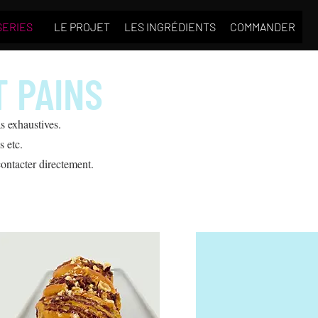
SERIES
LE PROJET
LES INGRÉDIENTS
COMMANDER
T PAINS
s exhaustives.
 etc.
 contacter directement.