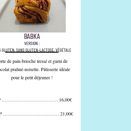
BABKA
VERSION :
S GLUTEN, SANS GLUTEN-LACTOSE, VÉGÉTALE
rte de pain-brioche tressé et garni de
colat praliné-noisette. Pâtisserie idéale
pour le petit déjeuner !
7P ……………………………… 16,00€
10P ……………………………… 21,00€