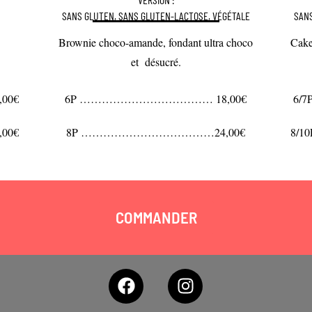
SANS GLUTEN, SANS GLUTEN-LACTOSE, VÉGÉTALE
SAN
Brownie choco-amande, fondant ultra choco
Cake
et désucré.
00€
6P ……………………………… 18,00€
6/
00€
8P ………………………………24,00€
8/
COMMANDER