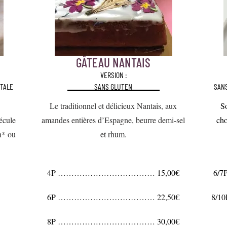
GÂTEAU NANTAIS
VERSION :
TALE
SANS GLUTEN
SAN
Le traditionnel et délicieux Nantais, aux
So
écule
amandes entières d’Espagne, beurre demi-sel
cho
n* ou
et rhum.
4P ……………………………… 15,00€
6/
6P ……………………………… 22,50€
8/
8P ……………………………… 30,00€